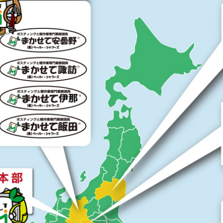
ラ
シ
が、
人
生
を
変
え
る
こ