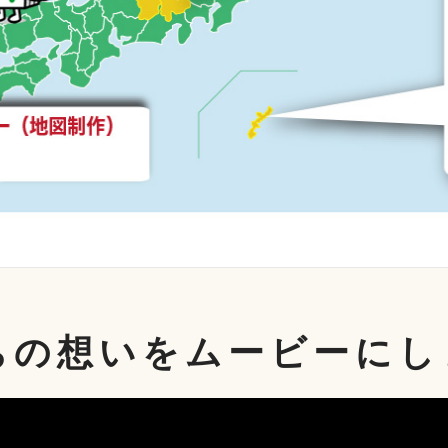
ち
の
想
い
を
ム
ー
ビ
ー
に
し