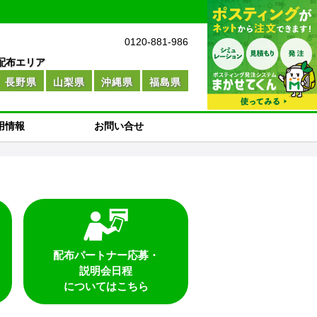
配布エリア
長野県
山梨県
沖縄県
福島県
用情報
お問い合せ
配布パートナー応募・
説明会日程
についてはこちら