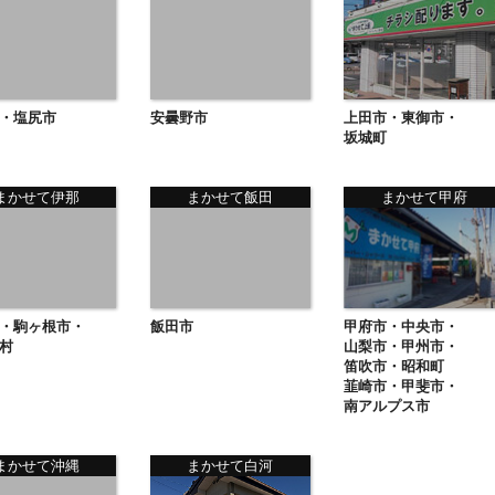
・塩尻市
安曇野市
上田市・東御市・
坂城町
まかせて伊那
まかせて飯田
まかせて甲府
・駒ヶ根市・
飯田市
甲府市・中央市・
村
山梨市・甲州市・
笛吹市・昭和町
韮崎市・甲斐市・
南アルプス市
まかせて沖縄
まかせて白河