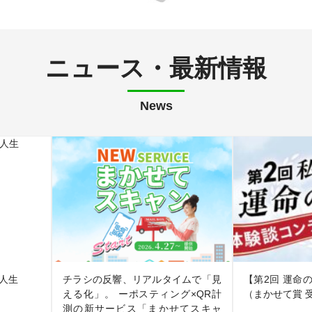
ニュース・最新情報
News
人生
チラシの反響、リアルタイムで「見
【第2回 運命
える化」。 ーポスティング×QR計
（まかせて賞 
測の新サービス「まかせてスキャ