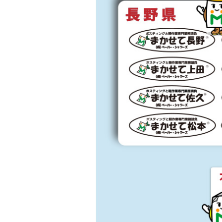
一
枚
の
チ