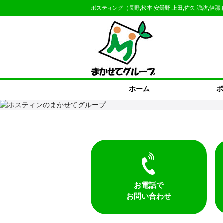
ポスティング（長野,松本,安曇野,上田,佐久,諏訪,伊那
ホーム
ポ
お電話で
お問い合わせ