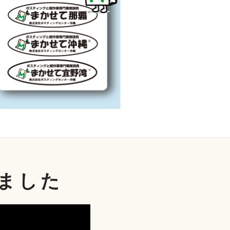
ま
し
た