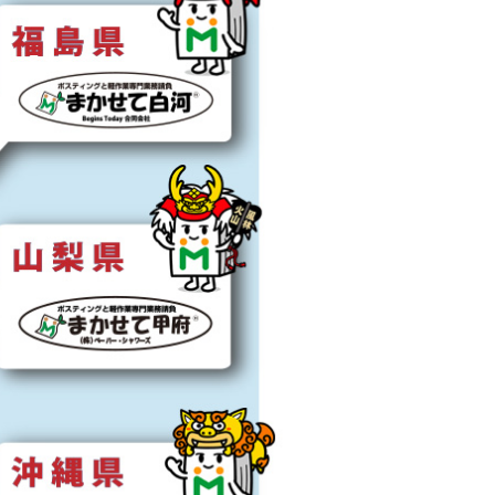
と
も
あ
る