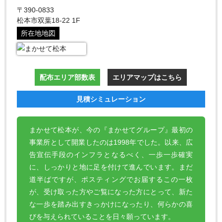
〒390-0833
松本市双葉18-22 1F
所在地地図
配布エリア部数表
エリアマップはこちら
見積シミュレーション
まかせて松本が、今の『まかせてグループ』最初の
事業所として開業したのは1998年でした。以来、広
告宣伝手段のインフラとなるべく、一歩一歩確実
に、しっかりと地に足を付けて進んでいます。まだ
道半ばですが、ポスティングでお届するこの一枚
が、受け取った方やご覧になった方にとって、新た
な一歩を踏み出すきっかけになったり、何らかの喜
びを与えられていることを日々願っています。