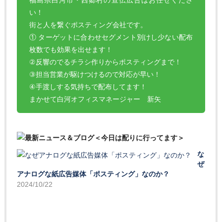
い！
街と人を繋ぐポスティング会社です。
① ターゲットに合わせセグメント別けし少ない配布
枚数でも効果を出せます！
②反響のでるチラシ作りからポスティングまで！
③担当営業が駆けつけるので対応が早い！
④手渡しする気持ちで配布してます！
まかせて白河オフィスマネージャー 新矢
な
ぜ
アナログな紙広告媒体「ポスティング」なのか？
2024/10/22